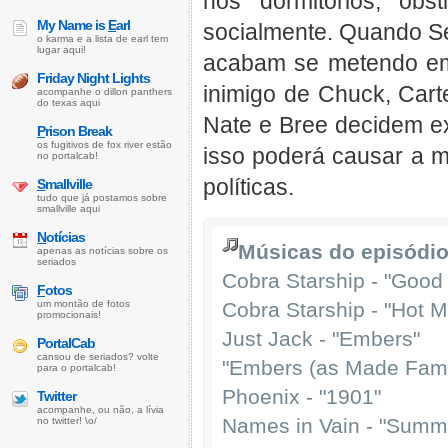
nos dormitórios, obs
My Name is
E
arl
socialmente. Quando Se
o karma e a lista de earl tem
lugar aqui!
acabam se metendo em 
Friday Night Lights
inimigo de Chuck, Cart
acompanhe o dillon panthers
do texas aqui
Nate e Bree decidem e
P
rison Break
os fugitivos de fox river estão
isso poderá causar a m
no portalcab!
políticas.
S
mallville
tudo que já postamos sobre
smallville aqui
N
otícias
Músicas do episódio
apenas as notícias sobre os
seriados
Cobra Starship - "Good
F
otos
um montão de fotos
Cobra Starship - "Hot 
promocionais!
Just Jack - "Embers"
PortalCab
cansou de seriados? volte
"Embers (as Made Famo
para o portalcab!
Phoenix - "1901"
Twitter
acompanhe, ou não, a lívia
Names in Vain - "Summ
no twitter! \o/