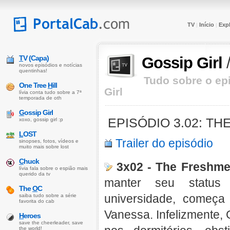
TV
Início
Expl
|
|
T
V (Capa)
Gossip Girl
novos episódios e notícias
quentinhas!
Tudo sobre o epi
One Tree
H
ill
Girl
lívia conta tudo sobre a 7ª
temporada de oth
G
ossip Girl
EPISÓDIO 3.02: T
xoxo, gossip girl :p
L
OST
Trailer do episódio
sinopses, fotos, vídeos e
muito mais sobre lost
C
huck
3x02 - The Freshme
lívia fala sobre o espião mais
querido da tv
manter seu status
The
O
C
universidade, começ
saiba tudo sobre a série
favorita do cab
Vanessa. Infelizmente,
H
eroes
save the cheerleader, save
the world!