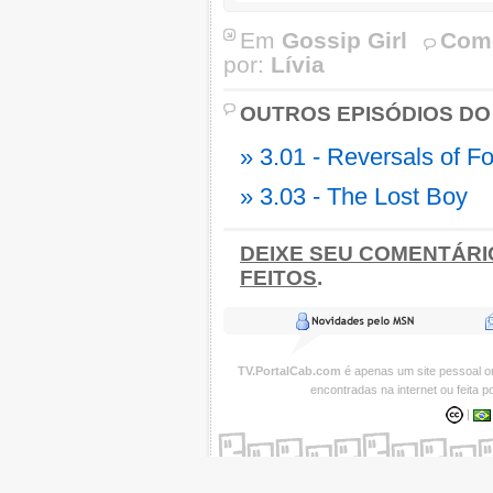
Em
Gossip Girl
Come
por:
Lívia
OUTROS EPISÓDIOS DO
» 3.01 - Reversals of F
» 3.03 - The Lost Boy
DEIXE SEU COMENTÁRI
FEITOS
.
TV.PortalCab.com
é apenas um site pessoal 
encontradas na internet ou feita 
|