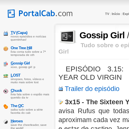
TV
Início
Expl
|
|
T
V (Capa)
Gossip Girl
novos episódios e notícias
quentinhas!
Tudo sobre o epi
One Tree
H
ill
Girl
lívia conta tudo sobre a 7ª
temporada de oth
G
ossip Girl
EPISÓDIO 3.15:
xoxo, gossip girl :p
L
OST
YEAR OLD VIRGIN
sinopses, fotos, vídeos e
muito mais sobre lost
Trailer do episódio
C
huck
lívia fala sobre o espião mais
querido da tv
3x15 - The Sixteen Y
The
O
C
avisa Rufus que todas
saiba tudo sobre a série
favorita do cab
aproximam cada vez mai
H
eroes
save the cheerleader, save
e estar de castigo, Je
the world!