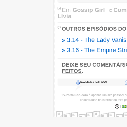
Em
Gossip Girl
Come
Lívia
OUTROS EPISÓDIOS DO
» 3.14 - The Lady Vani
» 3.16 - The Empire Str
DEIXE SEU COMENTÁRI
FEITOS
.
TV.PortalCab.com
é apenas um site pessoal 
encontradas na internet ou feita 
|