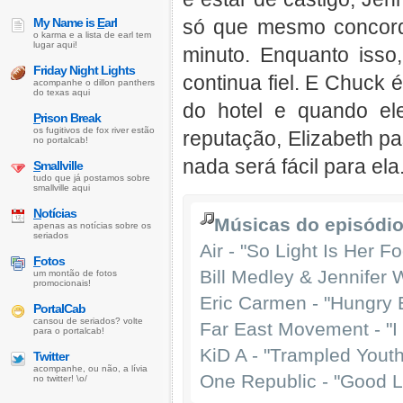
My Name is
E
arl
só que mesmo concorda
o karma e a lista de earl tem
lugar aqui!
minuto. Enquanto isso
Friday Night Lights
continua fiel. E Chuck 
acompanhe o dillon panthers
do texas aqui
do hotel e quando el
P
rison Break
os fugitivos de fox river estão
reputação, Elizabeth pa
no portalcab!
nada será fácil para ela
S
mallville
tudo que já postamos sobre
smallville aqui
N
otícias
Músicas do episódio
apenas as notícias sobre os
seriados
Air - "So Light Is Her Foo
F
otos
Bill Medley & Jennifer 
um montão de fotos
promocionais!
Eric Carmen - "Hungry 
PortalCab
cansou de seriados? volte
Far East Movement - "I 
para o portalcab!
KiD A - "Trampled Youth
Twitter
acompanhe, ou não, a lívia
One Republic - "Good L
no twitter! \o/