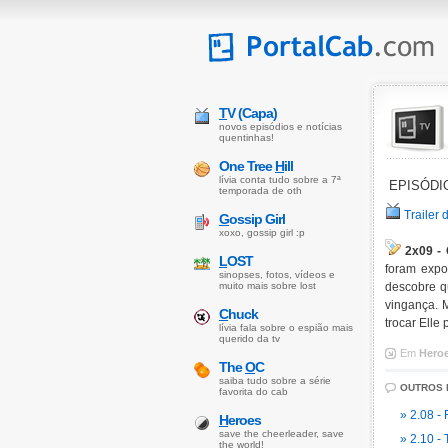
T
V (Capa)
novos episódios e notícias
quentinhas!
One Tree
H
ill
lívia conta tudo sobre a 7ª
EPISÓDIO
temporada de oth
Trailer 
G
ossip Girl
xoxo, gossip girl :p
2x09 - 
L
OST
foram expo
sinopses, fotos, vídeos e
muito mais sobre lost
descobre q
vingança. 
C
huck
trocar Elle
lívia fala sobre o espião mais
querido da tv
Em
Hero
The
O
C
saiba tudo sobre a série
OUTROS 
favorita do cab
» 2.08 -
H
eroes
save the cheerleader, save
» 2.10 -
the world!