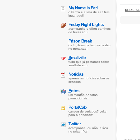
My Name is
E
arl
DEIXE S
o karma e a lista de earl tem
lugar aqui!
Friday Night Lights
acompanhe o dillon panthers
do texas aqui
P
rison Break
os fugitivos de fox river estão
no portalcab!
S
mallville
tudo que já postamos sobre
smallville aqui
N
otícias
apenas as notícias sobre os
seriados
F
otos
um montão de fotos
promocionais!
PortalCab
cansou de seriados? volte
para o portalcab!
Twitter
acompanhe, ou não, a lívia
no twitter! \o/