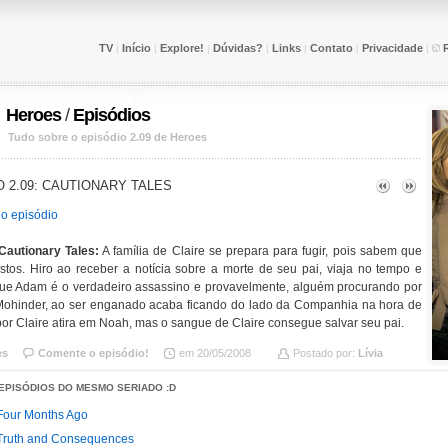
TV
Início
Explore!
Dúvidas?
Links
Contato
Privacidade
|
|
|
|
|
|
|
Heroes
/
Episódios
Tudo sobre o episódio 2.09 de Heroes
 2.09: CAUTIONARY TALES
do episódio
Cautionary Tales:
A família de Claire se prepara para fugir, pois sabem que
stos. Hiro ao receber a notícia sobre a morte de seu pai, viaja no tempo e
ue Adam é o verdadeiro assassino e provavelmente, alguém procurando por
Mohinder, ao ser enganado acaba ficando do lado da Companhia na hora de
 por Claire atira em Noah, mas o sangue de Claire consegue salvar seu pai.
es
Comente o episódio!
em 20/05/2008
Postado por:
Lívia
EPISÓDIOS DO MESMO SERIADO :D
 Four Months Ago
 Truth and Consequences