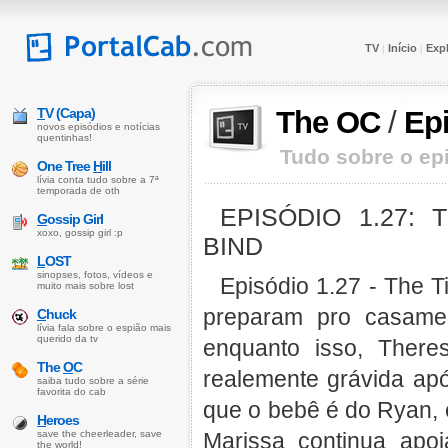
TV
Início
Expl
|
|
T
V (Capa)
The OC
/
Ep
novos episódios e notícias
quentinhas!
Tudo sobre o epi
One Tree
H
ill
lívia conta tudo sobre a 7ª
temporada de oth
EPISÓDIO 1.27: 
G
ossip Girl
xoxo, gossip girl :p
BIND
L
OST
sinopses, fotos, vídeos e
Episódio 1.27 - The T
muito mais sobre lost
preparam pro casamen
C
huck
lívia fala sobre o espião mais
querido da tv
enquanto isso, There
The
O
C
realemente grávida apó
saiba tudo sobre a série
favorita do cab
que o bebê é do Ryan, e
H
eroes
save the cheerleader, save
Marissa continua ap
the world!