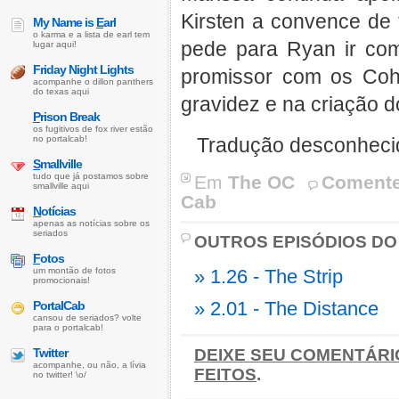
Kirsten a convence de 
My Name is
E
arl
o karma e a lista de earl tem
pede para Ryan ir com 
lugar aqui!
Friday Night Lights
promissor com os Coh
acompanhe o dillon panthers
do texas aqui
gravidez e na criação d
P
rison Break
os fugitivos de fox river estão
no portalcab!
Tradução desconheci
S
mallville
tudo que já postamos sobre
Em
The OC
Comente
smallville aqui
Cab
N
otícias
apenas as notícias sobre os
seriados
OUTROS EPISÓDIOS DO
F
otos
um montão de fotos
» 1.26 - The Strip
promocionais!
» 2.01 - The Distance
PortalCab
cansou de seriados? volte
para o portalcab!
Twitter
DEIXE SEU COMENTÁRI
acompanhe, ou não, a lívia
FEITOS
.
no twitter! \o/