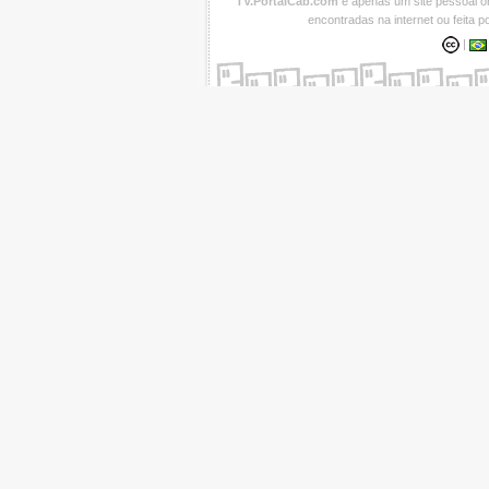
TV.PortalCab.com
é apenas um site pessoal 
encontradas na internet ou feita 
|