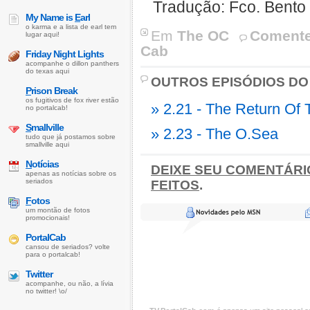
Tradução: Fco. Bento
My Name is
E
arl
o karma e a lista de earl tem
Em
The OC
Comente
lugar aqui!
Cab
Friday Night Lights
acompanhe o dillon panthers
do texas aqui
OUTROS EPISÓDIOS DO
P
rison Break
os fugitivos de fox river estão
» 2.21 - The Return Of
no portalcab!
S
mallville
» 2.23 - The O.Sea
tudo que já postamos sobre
smallville aqui
N
otícias
DEIXE SEU COMENTÁRI
apenas as notícias sobre os
seriados
FEITOS
.
F
otos
um montão de fotos
promocionais!
PortalCab
cansou de seriados? volte
para o portalcab!
Twitter
acompanhe, ou não, a lívia
no twitter! \o/