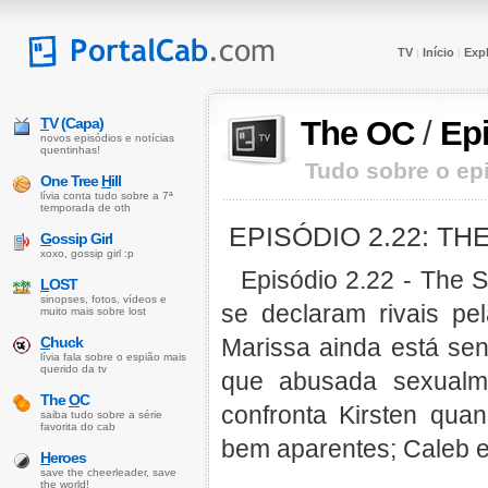
TV
Início
Expl
|
|
T
V (Capa)
The OC
/
Ep
novos episódios e notícias
quentinhas!
Tudo sobre o epi
One Tree
H
ill
lívia conta tudo sobre a 7ª
temporada de oth
EPISÓDIO 2.22: T
G
ossip Girl
xoxo, gossip girl :p
Episódio 2.22 - The 
L
OST
sinopses, fotos, vídeos e
se declaram rivais pe
muito mais sobre lost
C
huck
Marissa ainda está sen
lívia fala sobre o espião mais
querido da tv
que abusada sexualm
The
O
C
confronta Kirsten qu
saiba tudo sobre a série
favorita do cab
bem aparentes; Caleb en
H
eroes
save the cheerleader, save
the world!