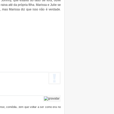
r. Johnny, que estava do lado de fora, ouve
iva até da própria filha. Marissa e Julie se
o, mas Marissa diz que isso não é verdade.
ense, comédia...tem que voltar a ser como era no