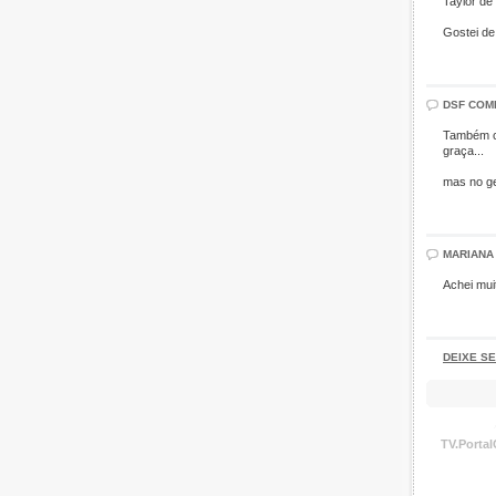
Taylor de
Gostei de
DSF COM
Também cu
graça...
mas no ge
MARIANA
Achei mui
DEIXE S
TV.Porta