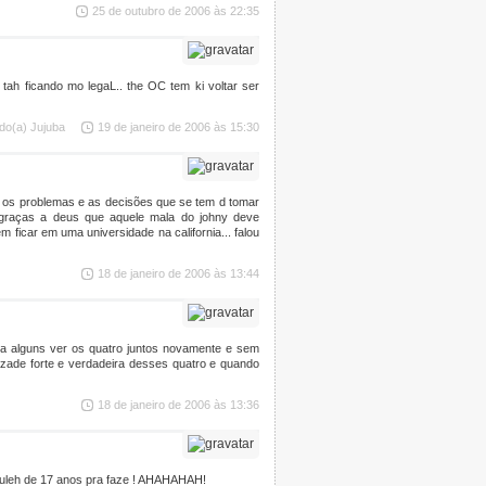
25 de outubro de 2006 às 22:35
 tah ficando mo legaL.. the OC tem ki voltar ser
do(a) Jujuba
19 de janeiro de 2006 às 15:30
e os problemas e as decisões que se tem d tomar
 E graças a deus que aquele mala do johny deve
ficar em uma universidade na california... falou
18 de janeiro de 2006 às 13:44
ra alguns ver os quatro juntos novamente e sem
zade forte e verdadeira desses quatro e quando
18 de janeiro de 2006 às 13:36
muleh de 17 anos pra faze ! AHAHAHAH!