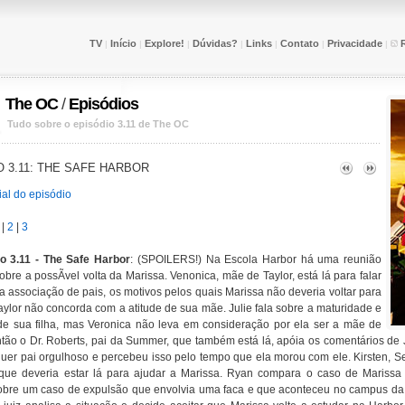
TV
Início
Explore!
Dúvidas?
Links
Contato
Privacidade
|
|
|
|
|
|
|
The OC
/
Episódios
Tudo sobre o episódio 3.11 de The OC
 3.11: THE SAFE HARBOR
al do episódio
|
2
|
3
o 3.11 - The Safe Harbor
: (SPOILERS!) Na Escola Harbor há uma reunião
sobre a possÃ­vel volta da Marissa. Venonica, mãe de Taylor, está lá para falar
associação de pais, os motivos pelos quais Marissa não deveria voltar para
aylor não concorda com a atitude de sua mãe. Julie fala sobre a maturidade e
de sua filha, mas Veronica não leva em consideração por ela ser a mãe de
tão o Dr. Roberts, pai da Summer, que também está lá, apóia os comentários de Ju
quer pai orgulhoso e percebeu isso pelo tempo que ela morou com ele. Kirsten, 
que deveria estar lá para ajudar a Marissa. Ryan compara o caso de Mariss
obre um caso de expulsão que envolvia uma faca e que aconteceu no campus da 