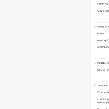
Prefiri o
Outra coi
CONS CO
entaum... 
mtu legal!
resumindo
PETRENG
isso ta fi
THIAGO 
Esse epis
O amor pl
toda aque