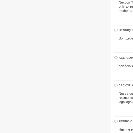
Next on T
only to r
mother an
HENRIQU
Bom...epi
KELI CO
episódio 
JACKOU 
Nossa que
realmente
logo logo
PEDRO C
Hmm, é en