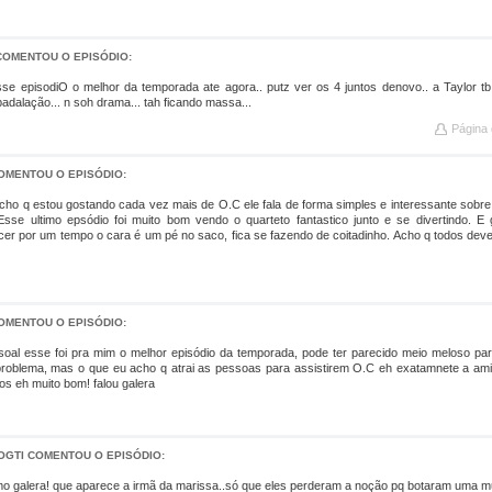
COMENTOU O EPISÓDIO:
sse episodiO o melhor da temporada ate agora.. putz ver os 4 juntos denovo.. a Taylor tb
badalação... n soh drama... tah ficando massa...
Página 
OMENTOU O EPISÓDIO:
cho q estou gostando cada vez mais de O.C ele fala de forma simples e interessante sobr
Esse ultimo epsódio foi muito bom vendo o quarteto fantastico junto e se divertindo.
er por um tempo o cara é um pé no saco, fica se fazendo de coitadinho. Acho q todos devem 
OMENTOU O EPISÓDIO:
oal esse foi pra mim o melhor episódio da temporada, pode ter parecido meio meloso pa
oblema, mas o que eu acho q atrai as pessoas para assistirem O.C eh exatamnete a ami
tos eh muito bom! falou galera
OGTI COMENTOU O EPISÓDIO:
mo galera! que aparece a irmã da marissa..só que eles perderam a noção pq botaram uma 