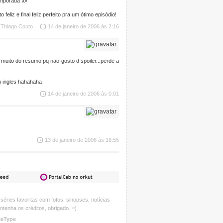
mporada \o/
liz e final feliz perfeito pra um ótimo episódio!
 Thiago Couto
14 de janeiro de 2006 às 2:16
o muito do resumo pq nao gosto d spoiler...perde a
eu ingles hahahaha
14 de janeiro de 2006 às 0:01
13 de janeiro de 2006 às 16:55
éries favoritas com fotos, sinopses, notícias
ntenha os créditos, obrigado. =)
leType