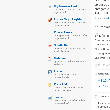
discurso. O
aplausos e 
My Name is
E
arl
abraçam e M
o karma e a lista de earl tem
lugar aqui!
Então Julie
(Fonte:
Insid
Friday Night Lights
acompanhe o dillon panthers
do texas aqui
Tradução
P
rison Break
os fugitivos de fox river estão
Músicas
no portalcab!
Over House -
S
mallville
I Love A Man 
tudo que já postamos sobre
Albany Brown
smallville aqui
Dancing In T
N
otícias
California -
apenas as notícias sobre os
seriados
Em
The 
F
otos
OUTROS 
um montão de fotos
promocionais!
» 3.10 -
PortalCab
» 3.12 - 
cansou de seriados? volte
para o portalcab!
JUNIOR 
Twitter
acompanhe, ou não, a lívia
Esse epis
no twitter! \o/
começo da