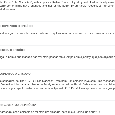
he OC is "The Sister Act", in this episode Kaitlin Cooper played by Willa Holland finally m
ealize some things have changed and not for the better. Ryan hardly recognizes her whe
d Marissa are....
E COMENTOU O EPISÓDIO:
sodeo legal...meio cliche, mais tdo bem... e qnto a irma da marissa...eu esperava ela nesse e
MENTOU O EPISÓDIO:
legal, o bom é que marissa nao vai mais passar tanto tempo com o johnny, que já tô enjoada d
COMENTOU O EPISÓDIO:
 saudades de The OC! =) 'Free Marissa'... mto bom, um episódio leve com uma mensagem le
 fantástico. Mto bacana o lance do Sandy ter encontrado o filho do Juiz e a forma como lidou
 deve chegar aquele problemão dramáático, tipico de OC! Ps. Valeu ao pessoal do Freegroup 
AB COMENTOU O EPISÓDIO:
graçado, esse episódio só foi mais um episódio, será que eu enjoei da série? =/