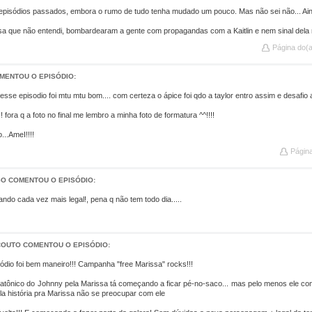
s episódios passados, embora o rumo de tudo tenha mudado um pouco. Mas não sei não... Aind
sa que não entendi, bombardearam a gente com propagandas com a Kaitlin e nem sinal dela 
Página do(
MENTOU O EPISÓDIO:
esse episodio foi mtu mtu bom.... com certeza o ápice foi qdo a taylor entro assim e desafio 
!! fora q a foto no final me lembro a minha foto de formatura ^^!!!!
...AmeI!!!!
Págin
O COMENTOU O EPISÓDIO:
cando cada vez mais legal!, pena q não tem todo dia.....
COUTO COMENTOU O EPISÓDIO:
ódio foi bem maneiro!!! Campanha "free Marissa" rocks!!!
atônico do Johnny pela Marissa tá começando a ficar pé-no-saco... mas pelo menos ele con
la história pra Marissa não se preocupar com ele