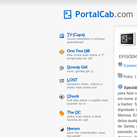
T
V (Capa)
novos episódios e notícias
quentinhas!
One Tree
H
ill
lívia conta tudo sobre a 7ª
EPISÓDIO
temporada de oth
Comerci
G
ossip Girl
xoxo, gossip girl :p
Fotos:
1
L
OST
sinopses, fotos, vídeos e
muito mais sobre lost
Episódi
para falar 
C
huck
em nome da 
lívia fala sobre o espião mais
querido da tv
a Harbor. T
dignidade 
The
O
C
Marissa. En
saiba tudo sobre a série
favorita do cab
deixa qual
de Sandy, 
H
eroes
passado, s
save the cheerleader, save
the world!