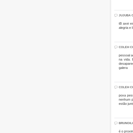
JUJUBA 
tB axei e
alegria e 
COLEH C
pessoal a
na vida. 
desaparec
galera
COLEH C
poxa pess
nenhum pr
estão jun
BRUNOIL
é o proxi