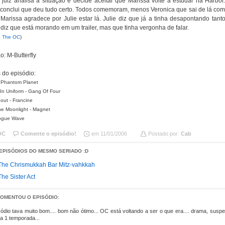
 juiz analisa a situação e decide aceitar que Marissa volte a estudar na Harbo
conclui que deu tudo certo. Todos comemoram, menos Veronica que sai de lá com ra
arissa agradece por Julie estar lá. Julie diz que já a tinha desapontando tant
 diz que está morando em um trailer, mas que tinha vergonha de falar.
e The OC
)
: M-Butterfly
 do episódio:
 Phantom Planet
In Uniform - Gang Of Four
out - Francine
he Moonlight - Magnet
 Rogue Wave
OC
Comente o episódio!
em 11/01/2006
Postado por:
Cab
EPISÓDIOS DO MESMO SERIADO :D
 The Chrismukkah Bar Mitz-vahkkah
The Sister Act
COMENTOU O EPISÓDIO:
ódio tava muito bom.... bom não ótimo... OC está voltando a ser o que era.... drama, susp
 1 temporada...