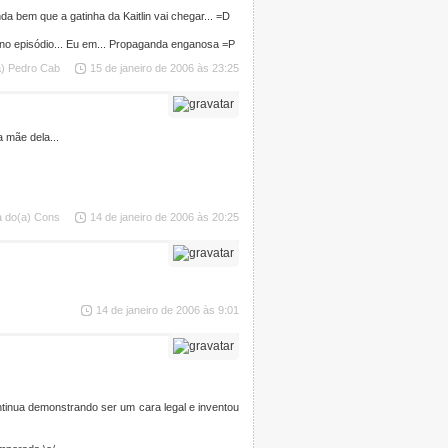
a bem que a gatinha da Kaitlin vai chegar... =D
no episódio... Eu em... Propaganda enganosa =P
a) Pedro Cab
15 de janeiro de 2006 às 23:25
a mãe dela...
a do(a) Cons
14 de janeiro de 2006 às 20:25
14 de janeiro de 2006 às 9:01
tinua demonstrando ser um cara legal e inventou