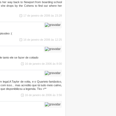
akes her way back to Newport from boarding school
n she drops by the Cohens to find out where her
17 de janeiro de 2006 às 23:28
pisodeo :(
16 de janeiro de 2006 às 12:25
e tanto ele se fazer de coitado
16 de janeiro de 2006 às 8:00
gal.A Taylor de volta, e o Quarteto fantástico,
 com isso... mas acredito que tá tudo meio calmo,
que disponibilizou a legenda. Tks =**
16 de janeiro de 2006 às 3:56