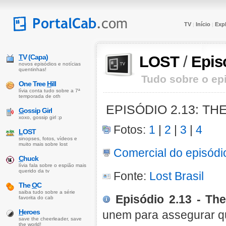
TV
Início
Expl
|
|
T
V (Capa)
LOST
/
Epis
novos episódios e notícias
quentinhas!
Tudo sobre o epi
One Tree
H
ill
lívia conta tudo sobre a 7ª
temporada de oth
EPISÓDIO 2.13: TH
G
ossip Girl
xoxo, gossip girl :p
Fotos:
1
|
2
|
3
|
4
L
OST
sinopses, fotos, vídeos e
muito mais sobre lost
Comercial do episódi
C
huck
lívia fala sobre o espião mais
querido da tv
Fonte:
Lost Brasil
The
O
C
saiba tudo sobre a série
Episódio 2.13 - Th
favorita do cab
H
eroes
unem para assegurar q
save the cheerleader, save
the world!