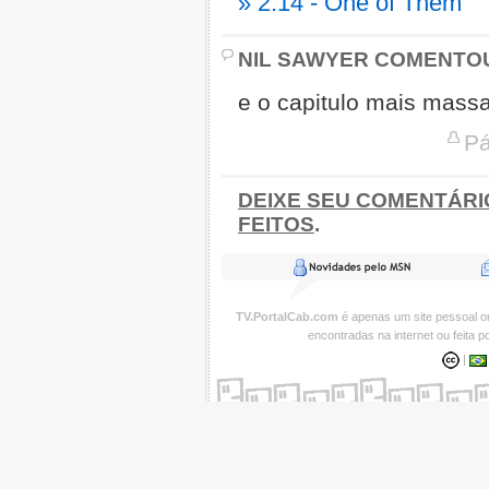
» 2.14 - One of Them
NIL SAWYER COMENTOU
e o capitulo mais massa
Pá
DEIXE SEU COMENTÁRI
FEITOS
.
TV.PortalCab.com
é apenas um site pessoal 
encontradas na internet ou feita 
|