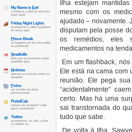
Ilha estejam mantidas
My Name is
E
arl
mesmo com os medic
o karma e a lista de earl tem
lugar aqui!
ajudado – novamente. J
Friday Night Lights
acompanhe o dillon panthers
disputam pela posse d
do texas aqui
os remédios, eles 
P
rison Break
os fugitivos de fox river estão
no portalcab!
medicamentos na tenda 
S
mallville
tudo que já postamos sobre
Em um flashback, nós 
smallville aqui
Ele está na cama com 
N
otícias
apenas as notícias sobre os
seriados
reunião. Ele pega sua
F
otos
“acidentalmente” cae
um montão de fotos
promocionais!
certo. Mas há uma sur
PortalCab
cansou de seriados? volte
sai transtornada do qua
para o portalcab!
tudo que sabe.
Twitter
acompanhe, ou não, a lívia
no twitter! \o/
De volta à Ilha, Sawye