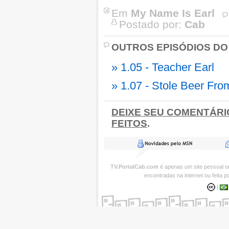
Em
My Name Is Earl
Postado por:
Cab
OUTROS EPISÓDIOS DO
» 1.05 - Teacher Earl
» 1.07 - Stole Beer Fro
DEIXE SEU COMENTÁRI
FEITOS
.
TV.PortalCab.com
é apenas um site pessoal 
encontradas na internet ou feita 
|