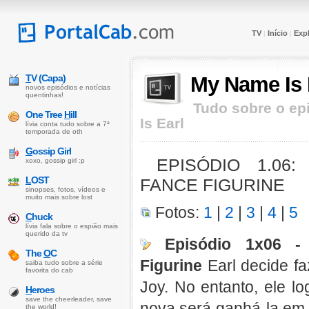
TV
Início
Expl
|
|
T
V (Capa)
My Name Is 
novos episódios e notícias
quentinhas!
Tudo sobre o ep
One Tree
H
ill
Is Earl
lívia conta tudo sobre a 7ª
temporada de oth
G
ossip Girl
EPISÓDIO 1.06:
xoxo, gossip girl :p
L
OST
FANCE FIGURINE
sinopses, fotos, vídeos e
muito mais sobre lost
Fotos:
1
|
2
|
3
|
4
|
5
C
huck
lívia fala sobre o espião mais
querido da tv
Episódio 1x06 -
The
O
C
Figurine
Earl decide fa
saiba tudo sobre a série
favorita do cab
Joy. No entanto, ele l
H
eroes
save the cheerleader, save
nova será ganhá-la em 
the world!