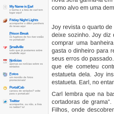
My Name is
E
arl
como alvo em uma demo
o karma e a lista de earl tem
lugar aqui!
Friday Night Lights
acompanhe o dillon panthers
Joy revista o quarto de
do texas aqui
P
rison Break
deixe sozinho. Joy diz 
os fugitivos de fox river estão
no portalcab!
comprar uma banheira 
S
mallville
gasta o dinheiro para r
tudo que já postamos sobre
smallville aqui
seus erros do passado.
N
otícias
apenas as notícias sobre os
que ele cometeu cont
seriados
estatueta dela. Joy i
F
otos
um montão de fotos
promocionais!
estatueta. Earl, no enta
PortalCab
cansou de seriados? volte
Carl lembra que na bas
para o portalcab!
cortadoras de grama”. 
Twitter
acompanhe, ou não, a lívia
no twitter! \o/
Filhos, onde descobr