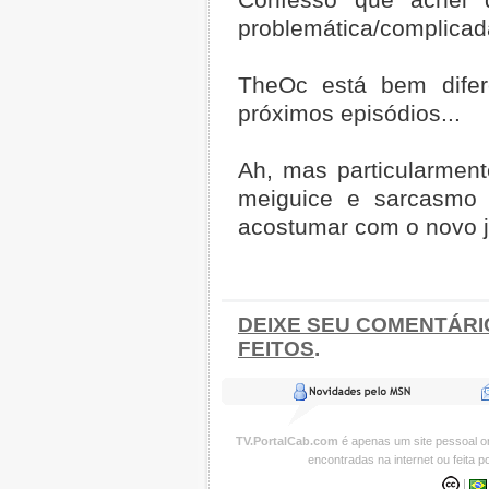
problemática/complicad
TheOc está bem difer
próximos episódios...
Ah, mas particularment
meiguice e sarcasmo 
acostumar com o novo jei
DEIXE SEU COMENTÁRI
FEITOS
.
TV.PortalCab.com
é apenas um site pessoal 
encontradas na internet ou feita 
|