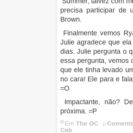
Summer, talvez com med
precisa participar de
Brown.
Finalmente vemos Ryan
Julie agradece que ela 
dias. Julie pergunta o 
essa pergunta, vemos o
que ele tinha levado u
no cara! Ele para e fal
=O
Impactante, não? De
próxima. =P
Em
The OC
Comente
Cab