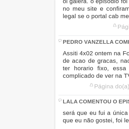
oi galera. o episódio f
no meu site e confiram
legal se o portal cab m
Pági
PEDRO VANZELLA COME
Assiti 4x02 ontem na Fo
de acao de gracas, nao
ter horario fixo, ess
complicado de ver na TV
Página do(a
LALA COMENTOU O EPI
será que eu fui a únic
que eu não gostei, foi l