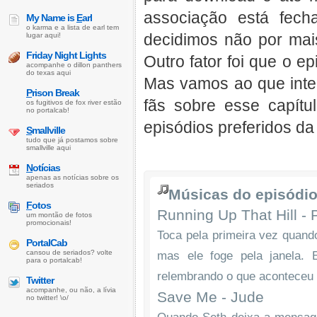
associação está fech
My Name is
E
arl
o karma e a lista de earl tem
decidimos não por mai
lugar aqui!
Friday Night Lights
Outro fator foi que o 
acompanhe o dillon panthers
do texas aqui
Mas vamos ao que inter
P
rison Break
fãs sobre esse capítu
os fugitivos de fox river estão
no portalcab!
episódios preferidos da 
S
mallville
tudo que já postamos sobre
smallville aqui
N
otícias
apenas as notícias sobre os
seriados
Músicas do episódio
F
otos
Running Up That Hill -
um montão de fotos
promocionais!
Toca pela primeira vez quand
PortalCab
cansou de seriados? volte
mas ele foge pela janela. 
para o portalcab!
relembrando o que aconteceu 
Twitter
acompanhe, ou não, a lívia
Save Me - Jude
no twitter! \o/