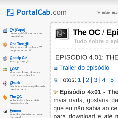
TV
Início
Expl
|
|
T
V (Capa)
The OC
/
Ep
novos episódios e notícias
quentinhas!
Tudo sobre o epi
One Tree
H
ill
lívia conta tudo sobre a 7ª
temporada de oth
EPISÓDIO 4.01: T
G
ossip Girl
xoxo, gossip girl :p
Trailer do episódio
L
OST
sinopses, fotos, vídeos e
muito mais sobre lost
Fotos:
1
|
2
|
3
|
4
|
5
C
huck
lívia fala sobre o espião mais
querido da tv
Episódio 4x01 - Th
The
O
C
mais nada, gostaria da
saiba tudo sobre a série
favorita do cab
que eu não sabia ao cer
H
eroes
save the cheerleader, save
para download e até 
the world!