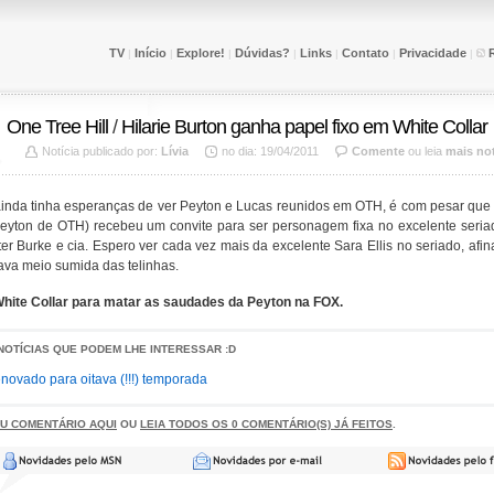
TV
Início
Explore!
Dúvidas?
Links
Contato
Privacidade
|
|
|
|
|
|
|
One Tree Hill
/
Hilarie Burton ganha papel fixo em White Collar
Notícia publicado por:
Lívia
no dia: 19/04/2011
Comente
ou leia
mais not
nda tinha esperanças de ver Peyton e Lucas reunidos em OTH, é com pesar que di
eyton de OTH) recebeu um convite para ser personagem fixa no excelente seriado
er Burke e cia. Espero ver cada vez mais da excelente Sara Ellis no seriado, afi
ava meio sumida das telinhas.
hite Collar para matar as saudades da Peyton na FOX.
NOTÍCIAS QUE PODEM LHE INTERESSAR :D
novado para oitava (!!!) temporada
EU COMENTÁRIO AQUI
OU
LEIA TODOS OS 0 COMENTÁRIO(S) JÁ FEITOS
.