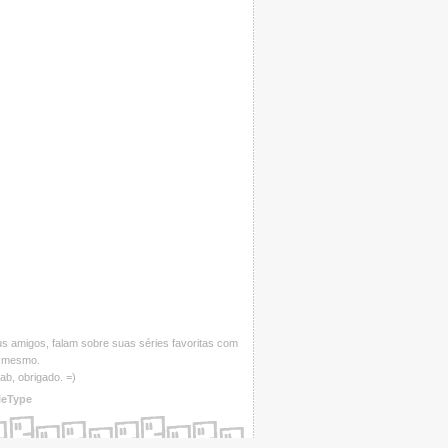
us amigos, falam sobre suas séries favoritas com
es mesmo.
ab, obrigado. =)
leType