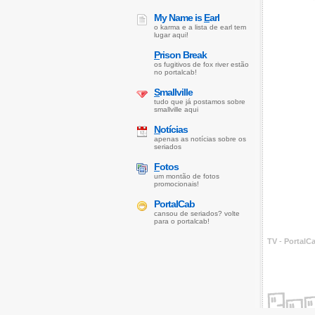
My Name is
E
arl
o karma e a lista de earl tem
lugar aqui!
P
rison Break
os fugitivos de fox river estão
no portalcab!
S
mallville
tudo que já postamos sobre
smallville aqui
N
otícias
apenas as notícias sobre os
seriados
F
otos
um montão de fotos
promocionais!
PortalCab
cansou de seriados? volte
para o portalcab!
TV
-
PortalC