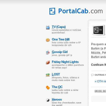
T
V (Capa)
novos episódios e notícias
quentinhas!
One Tree
H
ill
lívia conta tudo sobre a 6ª
Pra quem ai
temporada de oth
Burton (a P
G
ossip Girl
Mozzie, Pet
xoxo, gossip girl :p
Burton and
Friday Night Lights
Confiram W
acompanhe o dillon panthers
do texas aqui
L
OST
OUTRAS 
sinopses, fotos, vídeos e
muito mais sobre lost
» OTH re
The
O
C
saiba tudo sobre a série
DEIXE S
favorita do cab
H
eroes
save the cheerleader, save
the world!