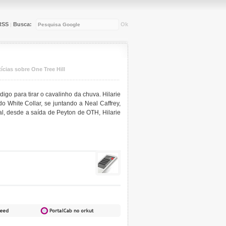
RSS
Busca:
Ok
|
ícias sobre One Tree Hill
go para tirar o cavalinho da chuva. Hilarie
 White Collar, se juntando a Neal Caffrey,
nal, desde a saída de Peyton de OTH, Hilarie