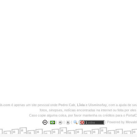
ab.com
é apenas um site pessoal onde
Pedro Cab
,
Lívia
e
Uisminofay
, com a ajuda de se
fotos, sinopses, notícias encontradas na internet ou feita por el
Caso copie alguma coisa, por favor mantenha os créditos para o PortalC
|
|
|
|
|
| Powered by
Movab