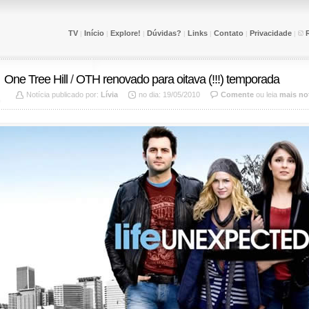
TV
Início
Explore!
Dúvidas?
Links
Contato
Privacidade
|
|
|
|
|
|
|
One Tree Hill
/
OTH renovado para oitava (!!!) temporada
Notícia publicado por:
Lívia
no dia: 19/05/2010
Comente
ou leia
mais not