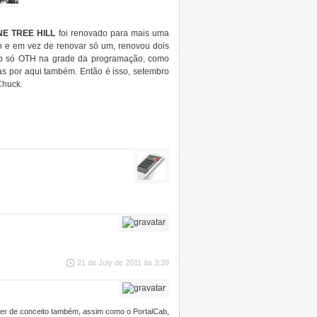
NE TREE HILL
foi renovado para mais uma
 e em vez de renovar só um, renovou dois
o só OTH na grade da programação, como
as por aqui também. Então é isso, setembro
Chuck.
21 de July de 2011 às 3:39
uper de conceito também, assim como o PortalCab,