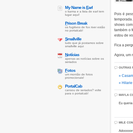
My Name is
E
arl
o karma e a lista de earl tem
Pois é pes
lugar aqui!
temporada.
P
rison Break
shows com
os fugitivos de fox river estão
também o f
no portalcab!
estou de vo
S
mallville
tudo que já postamos sobre
Fica a perg
smallville aqui
N
otícias
Agora, um 
apenas as notícias sobre os
seriados
OUTRAS 
F
otos
um montão de fotos
» Casame
promocionais!
» Hilari
PortalCab
cansou de seriados? volte
para o portalcab!
MAYLA C
Eu queri
MILE COM
Adoooooro