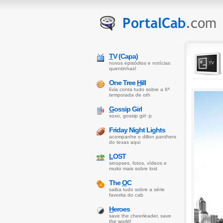
T
V (Capa)
novos episódios e notícias
quentinhas!
One Tree
H
ill
lívia conta tudo sobre a 6ª
temporada de oth
G
ossip Girl
xoxo, gossip girl :p
Friday Night Lights
acompanhe o dillon panthers
do texas aqui
L
OST
sinopses, fotos, vídeos e
muito mais sobre lost
The
O
C
saiba tudo sobre a série
favorita do cab
H
eroes
save the cheerleader, save
the world!