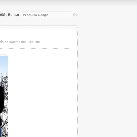
RSS
Busca:
Ok
|
ícias sobre One Tree Hill