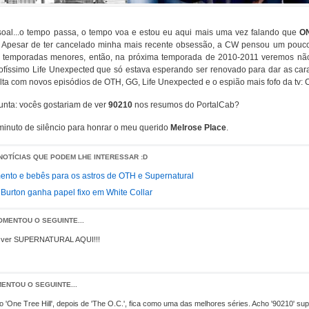
soal...o tempo passa, o tempo voa e estou eu aqui mais uma vez falando que
O
 Apesar de ter cancelado minha mais recente obsessão, a CW pensou um pouco
 temporadas menores, então, na próxima temporada de 2010-2011 veremos nã
ofíssimo Life Unexpected que só estava esperando ser renovado para dar as car
lta com novos episódios de OTH, GG, Life Unexpected e o espião mais fofo da tv: 
unta: vocês gostariam de ver
90210
nos resumos do PortalCab?
minuto de silêncio para honrar o meu querido
Melrose Place
.
NOTÍCIAS QUE PODEM LHE INTERESSAR :D
nto e bebês para os astros de OTH e Supernatural
e Burton ganha papel fixo em White Collar
OMENTOU O SEGUINTE...
a ver SUPERNATURAL AQUI!!!
ENTOU O SEGUINTE...
 'One Tree Hill', depois de 'The O.C.', fica como uma das melhores séries. Acho '90210' s